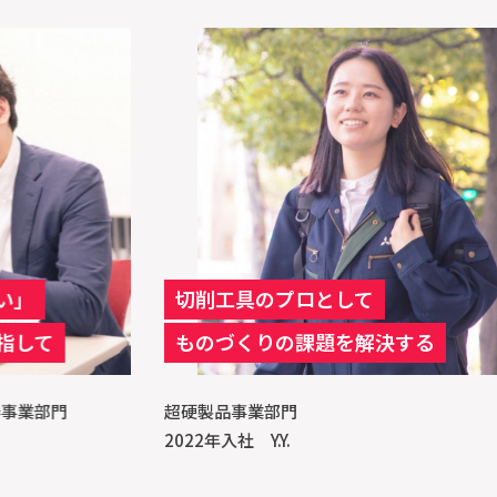
切削工具のプロとして
鉄
ものづくりの課題を解決する
家
超硬製品事業部門
モビ
2022年入社 Y.Y.
202