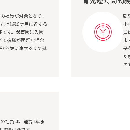
育児短時間勤
上の社員が対象となり、
勤
または1歳6ケ月に達する
小
能です。保育園に入園
員
どで復職が困難な場合
ま
子が2歳に達するまで延
子
。
た
の
上の社員は、通算1年ま
を取得可能です。