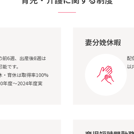
妻分娩休暇
の前6週、出産後8週は
配
可能です。
以
休・育休は取得率100%
20年度～2024年度実