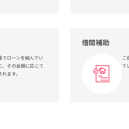
借間補助
義でローンを組んでい
ご
に、その金額に応じて
て
されます。